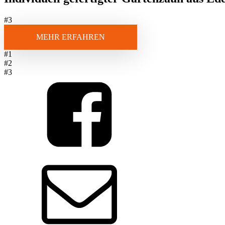
#3
MEHR ERFAHREN
#1
#2
#3