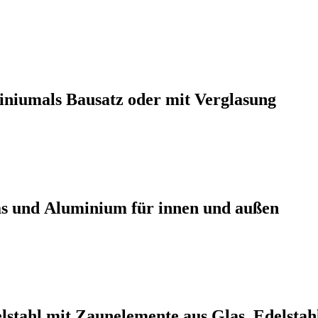
inium
als Bausatz oder mit
Verglasung
as
und
Aluminium für innen und außen
lstahl
mit
Zaunelemente aus Glas, Edelstah