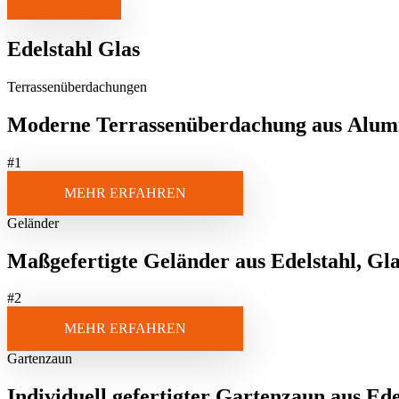
Edelstahl Glas
Terrassenüberdachungen
Moderne
Terrassenüberdachung
aus
Alum
#1
MEHR ERFAHREN
Geländer
Maßgefertigte
Geländer
aus
Edelstahl, Gl
#2
MEHR ERFAHREN
Gartenzaun
Individuell gefertigter
Gartenzaun
aus
Ede